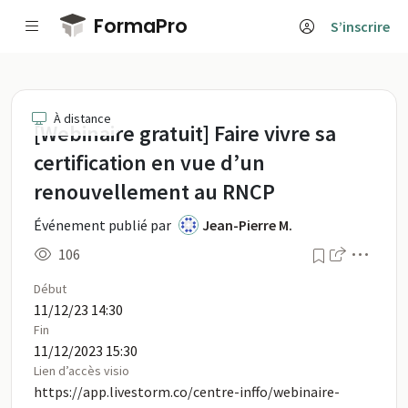
Passer au contenu principal
FormaPro
S’inscrire
[Webinaire gratuit] Faire vivre sa 
À distance
[Webinaire gratuit] Faire vivre sa
certification en vue d’un
renouvellement au RNCP
Événement publié par
Jean-Pierre M.
Menu
106
Début
11/12/23 14:30
Fin
11/12/2023 15:30
Lien d’accès visio
https://app.livestorm.co/centre-inffo/webinaire-