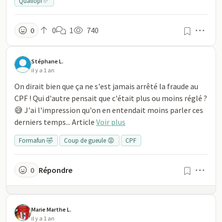
Qualiopi ✅
Men
0
0
1
740
Stéphane L.
il y a 1 an
On dirait bien que ça ne s'est jamais arrêté la fraude au
CPF ! Qui d'autre pensait que c'était plus ou moins réglé ?
😅 J'ai l'impression qu'on en entendait moins parler ces
derniers temps... Article
Voir plus
Formafun 🤣
Coup de gueule 😡
CPF
Men
0
Répondre
Marie Marthe L.
il y a 1 an