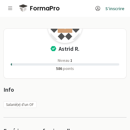
Passer au contenu principal
FormaPro
S’inscrire
Astrid R. sur For
Astrid R.
Niveau
1
586
points
Profil
Info
Salarié(e) d'un OF