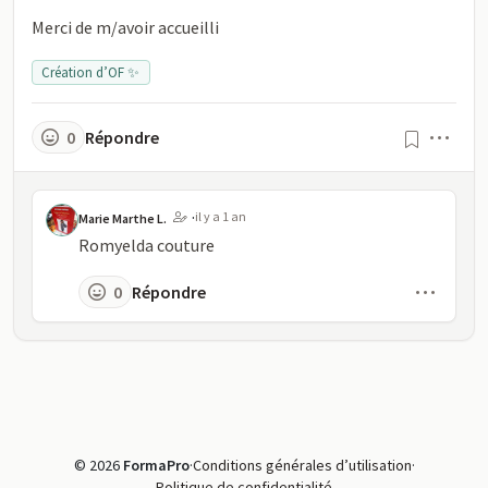
Merci de m/avoir accueilli
Création d’OF ✨
Men
0
Répondre
·
il y a 1 an
Marie Marthe L.
Romyelda couture
Menu
0
Répondre
© 2026
FormaPro
·
Conditions générales d’utilisation
·
Politique de confidentialité