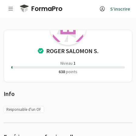
Passer au contenu principal
FormaPro
S’inscrire
ROGER SALOMON S
ROGER SALOMON S.
Niveau
1
638
points
Profil
Info
Responsable d'un OF