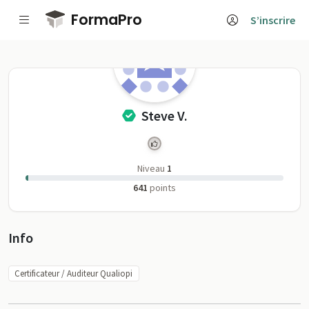
Passer au contenu principal
FormaPro
S’inscrire
Steve V. sur Form
Steve V.
Niveau
1
641
points
Profil
Info
Certificateur / Auditeur Qualiopi