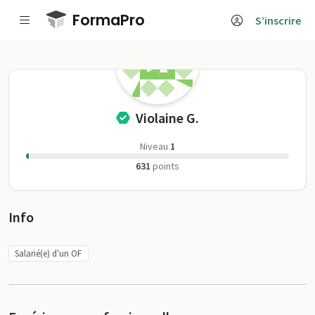
Passer au contenu principal
FormaPro
S’inscrire
Violaine G. sur F
Violaine G.
Niveau
1
631
points
Profil
Info
Salarié(e) d'un OF