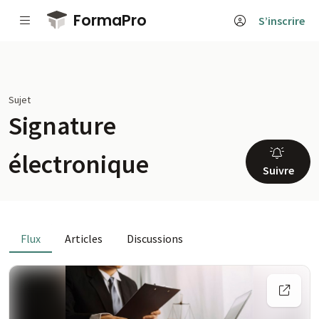
Passer au contenu principal
FormaPro
S’inscrire
Sujet
Signature
électronique
Suivre
Flux
Articles
Discussions