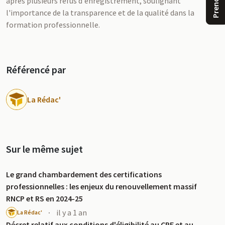
après plusieurs refus d'enregistrement, soulignant
l'importance de la transparence et de la qualité dans la
formation professionnelle.
Référencé par
La Rédac'
u
Sur le même sujet
Le grand chambardement des certifications
professionnelles : les enjeux du renouvellement massif
RNCP et RS en 2024-25
·
il y a 1 an
La Rédac'
Décret relatif aux conditions d'éligibilité au CPF et au