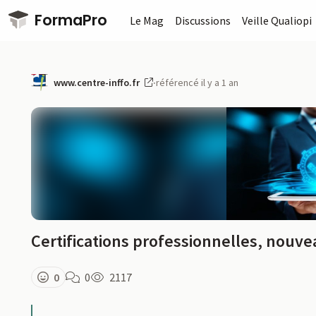
Passer au contenu principal
FormaPro
Le Mag
Discussions
Veille Qualiopi
www.centre-inffo.fr
·
référencé il y a 1 an
Certifications professionnelles, nouve
0
0
2117