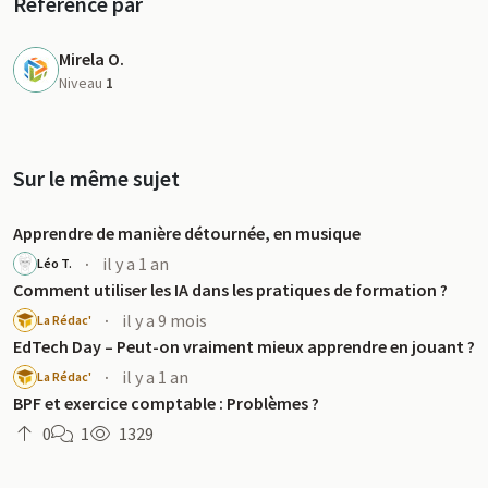
Référencé par
Mirela O.
Niveau
1
Sur le même sujet
Apprendre de manière détournée, en musique
·
il y a 1 an
Léo T.
Comment utiliser les IA dans les pratiques de formation ?
·
il y a 9 mois
La Rédac'
EdTech Day – Peut-on vraiment mieux apprendre en jouant ?
·
il y a 1 an
La Rédac'
BPF et exercice comptable : Problèmes ?
0
1
1329