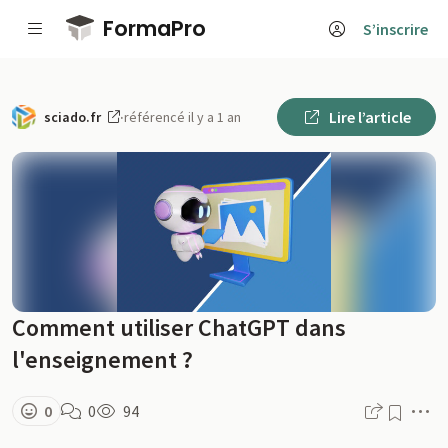
Passer au contenu principal
FormaPro
S’inscrire
Lire l’article
sciado.fr
·
référencé il y a 1 an
Comment utiliser ChatGPT dans
l'enseignement ?
M
0
0
94