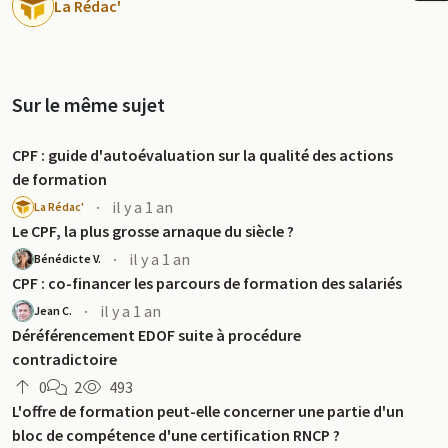
La Rédac'
Sur le même sujet
CPF : guide d'autoévaluation sur la qualité des actions
de formation
·
il y a 1 an
La Rédac'
Le CPF, la plus grosse arnaque du siècle ?
u
·
il y a 1 an
Bénédicte V.
CPF : co-financer les parcours de formation des salariés
·
il y a 1 an
Jean C.
Déréférencement EDOF suite à procédure
contradictoire
0
2
493
L'offre de formation peut-elle concerner une partie d'un
bloc de compétence d'une certification RNCP ?