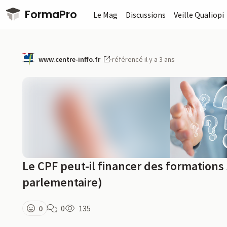
Passer au contenu principal
FormaPro
Le Mag
Discussions
Veille Qualiopi
www.centre-inffo.fr
·
référencé il y a 3 ans
Le CPF peut-il financer des formations 
parlementaire)
0
0
135