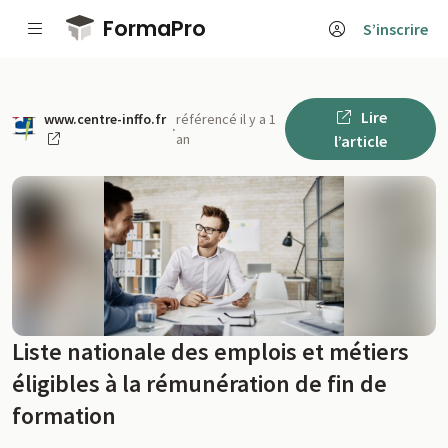
Passer au contenu principal
FormaPro
S’inscrire
Lire
www.centre-inffo.fr
référencé il y a 1
·
an
l’article
Liste nationale des emplois et métiers
éligibles à la rémunération de fin de
formation