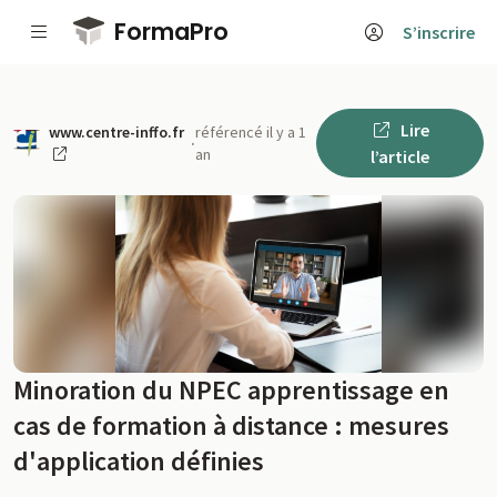
Passer au contenu principal
FormaPro
S’inscrire
Lire
www.centre-inffo.fr
référencé il y a 1
·
an
l’article
Minoration du NPEC apprentissage en
cas de formation à distance : mesures
d'application définies