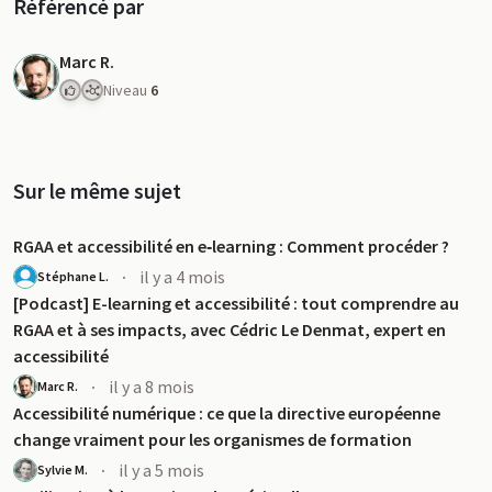
Référencé par
Marc R.
Niveau
6
Sur le même sujet
RGAA et accessibilité en e‑learning : Comment procéder ?
·
il y a 4 mois
Stéphane L.
[Podcast] E-learning et accessibilité : tout comprendre au
RGAA et à ses impacts, avec Cédric Le Denmat, expert en
accessibilité
·
il y a 8 mois
Marc R.
Accessibilité numérique : ce que la directive européenne
change vraiment pour les organismes de formation
·
il y a 5 mois
Sylvie M.