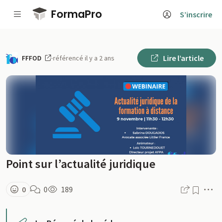
Passer au contenu principal
FormaPro
S’inscrire
Lire l’article
FFFOD
·
référencé il y a 2 ans
Point sur l’actualité juridique
M
0
0
189