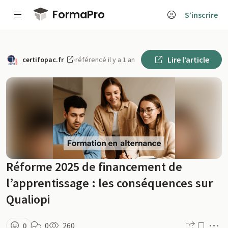
Passer au contenu principal
FormaPro
S’inscrire
Lire l’article
certifopac.fr
·
référencé il y a 1 an
Réforme 2025 de financement de
l’apprentissage : les conséquences sur
Qualiopi
M
0
0
260