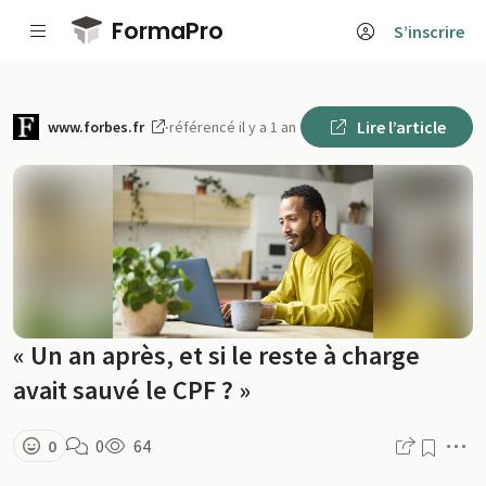
Passer au contenu principal
FormaPro
S’inscrire
Lire l’article
www.forbes.fr
·
référencé il y a 1 an
« Un an après, et si le reste à charge
avait sauvé le CPF ? »
M
0
0
64