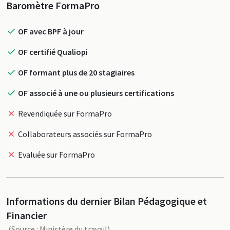
Profil
Baromètre FormaPro
OF avec BPF à jour
OF certifié Qualiopi
OF formant plus de 20 stagiaires
OF associé à une ou plusieurs certifications
Revendiquée sur FormaPro
Collaborateurs associés sur FormaPro
Evaluée sur FormaPro
Informations du dernier Bilan Pédagogique et
Financier
(Source : Ministère du travail)