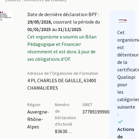
Date de dernière déclaration BPF :
29/05/2026
, couvrant la période du
01/01/2025
au
31/12/2025
.
Cet
Cet organisme a soumis un Bilan
organism
Pédagogique et Financier
est
récemment et est donc à jour de
détenteur
ses obligations d'OF.
de la
certificat
Adresse de l’Organisme de Formation
Qualiopi
4 PL CHARLES DE GAULLE, 63400
pour
CHAMALIERES
les
catégorie
Région
Numéro
SIRET
suivante
de
Auvergne-
37789199900023
:
Déclaration
Rhône-
d'Activité
Alpes
Actions
83630163163
de