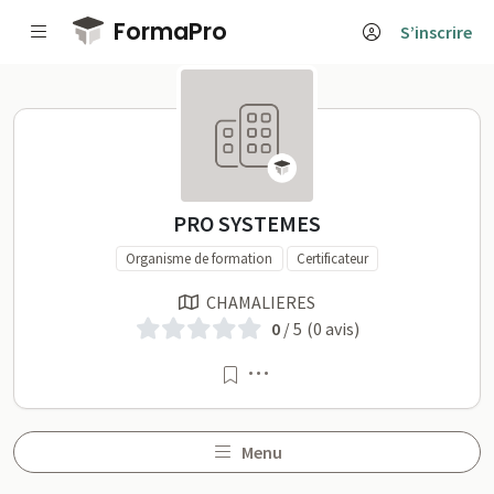
Passer au contenu principal
FormaPro
S’inscrire
PRO SYSTEMES sur FormaP
PRO SYSTEMES
Organisme de formation
Certificateur
CHAMALIERES
0
/ 5
(0 avis)
Menu
Menu