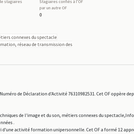
e stagiaires
Stagiaires confiés à l’OF
par un autre OF
0
étiers connexes du spectacle
rmation, réseau de transmission des
Numéro de Déclaration d'Activité 76310982531. Cet OF oppère depu
Techniques de l'image et du son, métiers connexes du spectacle,Inf
nnées .
ri d'une activité formation unipersonnelle. Cet OF a formé 12 app