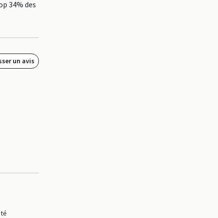
top 34% des
sser un avis
ité