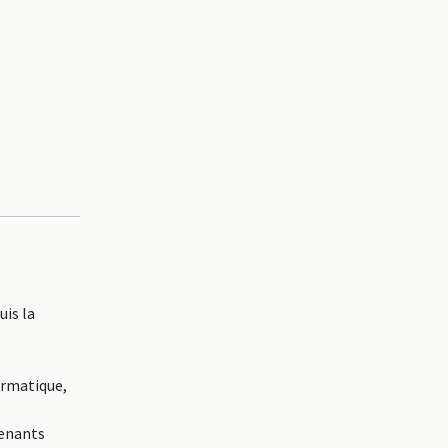
is la
ormatique,
renants