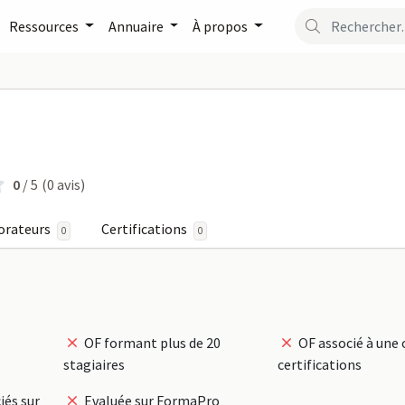
Ressources
Annuaire
À propos
 sur FormaPro
0
/ 5
(0 avis)
orateurs
Certifications
0
0
OF formant plus de 20
OF associé à une 
stagiaires
certifications
iés sur
Evaluée sur FormaPro