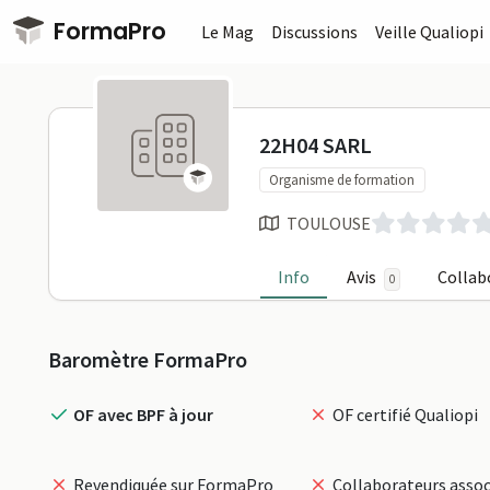
Passer au contenu principal
FormaPro
Le Mag
Discussions
Veille Qualiopi
22H04 SARL
22H04 SARL
Organisme de formation
TOULOUSE
Info
Avis
Collab
0
Profil
Baromètre FormaPro
OF avec BPF à jour
OF certifié Qualiopi
Revendiquée sur FormaPro
Collaborateurs assoc