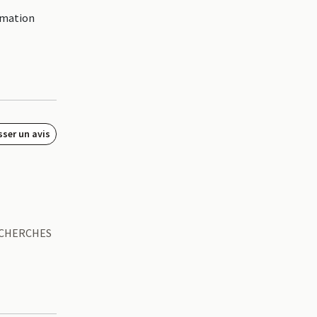
rmation
sser un avis
 RECHERCHES