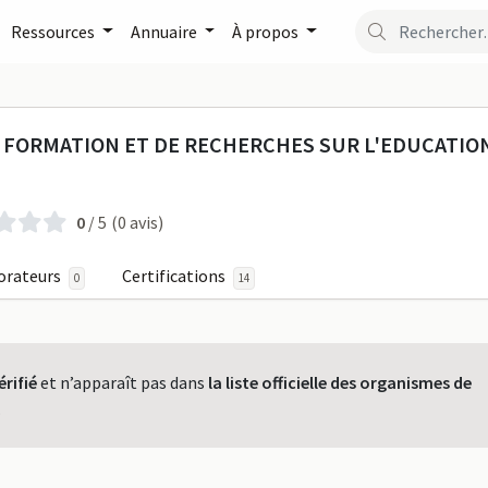
Ressources
Annuaire
À propos
ATIONAL DE FORMATION E
E FORMATION ET DE RECHERCHES SUR L'EDUCATI
0
/ 5
(0 avis)
orateurs
Certifications
0
14
érifié
et n’apparaît pas dans
la liste officielle des organismes de
.