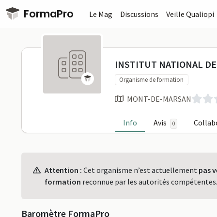
Passer au contenu principal
FormaPro
Le Mag
Discussions
Veille Qualiopi
INSTITUT N
INSTITUT NATIONAL D
Organisme de formation
MONT-DE-MARSAN
Info
Avis
Collab
0
Profil
Attention :
Cet organisme n’est actuellement
pas v
formation
reconnue par les autorités compétentes
Baromètre FormaPro