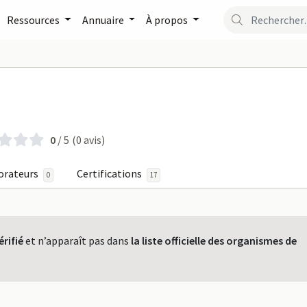
Ressources
Annuaire
À propos
'ULYSSE sur FormaPro
0
/ 5
(0 avis)
orateurs
Certifications
0
17
érifié
et n’apparaît pas dans
la liste officielle des organismes de
.