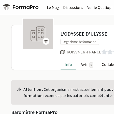
Passer au contenu principal
FormaPro
Le Mag
Discussions
Veille Qualiopi
L'ODYSSEE D
L'ODYSSEE D'ULYSSE
Organisme de formation
ROISSY-EN-FRANCE
Info
Avis
Collab
0
Profil
Attention :
Cet organisme n’est actuellement
pas v
formation
reconnue par les autorités compétentes
Baromètre FormaPro