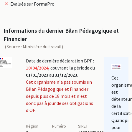
Evaluée sur FormaPro
Informations du dernier Bilan Pédagogique et
Financier
(Source : Ministère du travail)
Date de dernière déclaration BPF :
18/04/2024
, couvrant la période du
01/01/2023
au
31/12/2023
.
Cet
Cet organisme n'a pas soumis un
organism
Bilan Pédagogique et Financier
est
depuis plus de 18 mois et n'est
détenteur
donc pas à jour de ses obligations
de la
d'OF.
certificat
Qualiopi
Région
Numéro
SIRET
pour