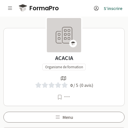
Passer au contenu principal
FormaPro
S’inscrire
ACACIA sur FormaPro
ACACIA
Organisme de formation
0
/ 5
(0 avis)
Menu
Menu