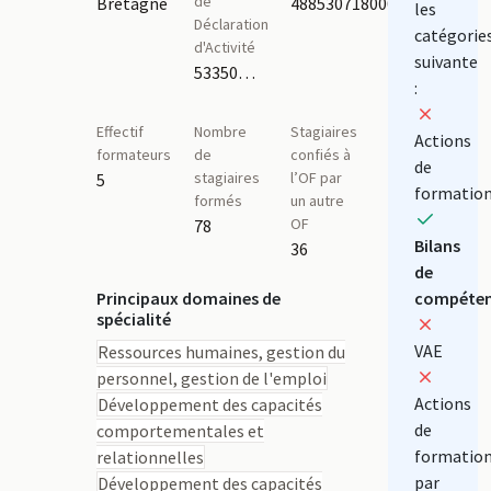
de
Bretagne
48853071800078
les
Déclaration
catégorie
d'Activité
suivante
53350822635
:
Effectif
Nombre
Stagiaires
Actions
formateurs
de
confiés à
de
stagiaires
l’OF par
5
formatio
formés
un autre
OF
78
Bilans
36
de
Principaux domaines de
compéten
spécialité
VAE
Ressources humaines, gestion du
personnel, gestion de l'emploi
Actions
Développement des capacités
de
comportementales et
formatio
relationnelles
par
Développement des capacités