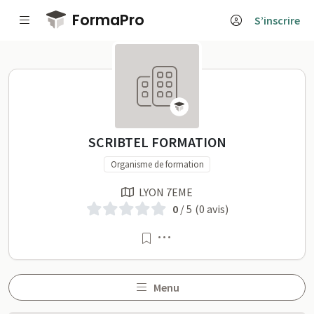
Passer au contenu principal
FormaPro
S’inscrire
SCRIBTEL FORMATION sur
SCRIBTEL FORMATION
Organisme de formation
LYON 7EME
0
/ 5
(0 avis)
Menu
Menu