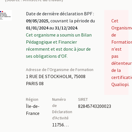
Date de dernière déclaration BPF :
09/05/2025
, couvrant la période du
Cet
01/01/2024
au
31/12/2024
.
Organism
Cet organisme a soumis un Bilan
de
Pédagogique et Financier
Formatio
récemment et est donc à jour de
n'est
ses obligations d'OF.
pas
détenteur
Adresse de l’Organisme de Formation
de la
1 RUE DE STOCKHOLM, 75008
certificat
PARIS 08
Qualiopi.
Région
Numéro
SIRET
de
Île-de-
82845743200023
Déclaration
France
d'Activité
11756800975