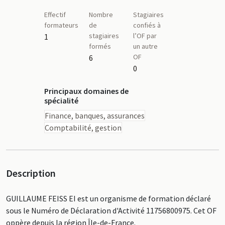
Effectif
Nombre
Stagiaires
formateurs
de
confiés à
stagiaires
l’OF par
1
formés
un autre
OF
6
0
Principaux domaines de
spécialité
Finance, banques, assurances
Comptabilité, gestion
Description
GUILLAUME FEISS EI est un organisme de formation déclaré
sous le Numéro de Déclaration d'Activité 11756800975. Cet OF
oppère depuis la région Île-de-France.