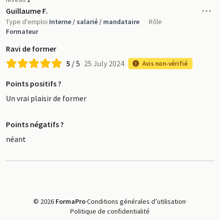
M
Guillaume F.
Type d'emploi
Interne / salarié / mandataire
Rôle
Formateur
Ravi de former
5
/ 5
25 July 2024
Avis non-vérifié
Points positifs ?
Un vrai plaisir de former
Points négatifs ?
néant
© 2026
FormaPro
·
Conditions générales d’utilisation
·
Politique de confidentialité