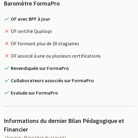
Profil
Baromètre FormaPro
OF avec BPF à jour
OF certifié Qualiopi
OF formant plus de 20 stagiaires
OF associé à une ou plusieurs certifications
Revendiquée sur FormaPro
Collaborateurs associés sur FormaPro
Evaluée sur FormaPro
Informations du dernier Bilan Pédagogique et
Financier
(Source : Ministère du travail)