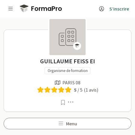
Passer au contenu principal
FormaPro
S’inscrire
GUILLAUME FEISS EI sur F
GUILLAUME FEISS EI
Organisme de formation
PARIS 08
5
/ 5
(1 avis)
Menu
Menu