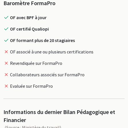
Profil
Baromètre FormaPro
OF avec BPF à jour
OF certifié Qualiopi
OF formant plus de 20 stagiaires
OF associé à une ou plusieurs certifications
Revendiquée sur FormaPro
Collaborateurs associés sur FormaPro
Evaluée sur FormaPro
Informations du dernier Bilan Pédagogique et
Financier
(Source : Ministère du travail)