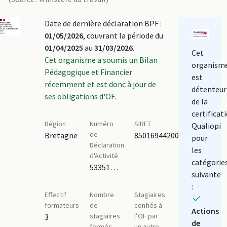
Date de dernière déclaration BPF :
01/05/2026
, couvrant la période du
01/04/2025
au
31/03/2026
.
Cet
Cet organisme a soumis un Bilan
organism
Pédagogique et Financier
est
récemment et est donc à jour de
détenteur
ses obligations d'OF.
de la
certificat
Région
Numéro
SIRET
Qualiopi
de
Bretagne
85016944200025
pour
Déclaration
les
d'Activité
catégorie
53351051035
suivante
:
Effectif
Nombre
Stagiaires
formateurs
de
confiés à
Actions
stagiaires
l’OF par
3
de
formés
un autre