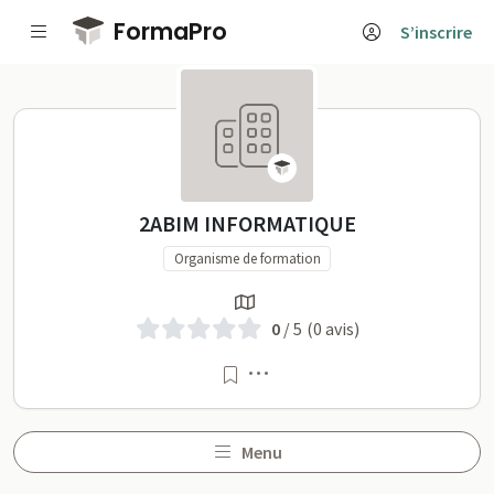
Passer au contenu principal
FormaPro
S’inscrire
2ABIM INFORMATIQUE sur
2ABIM INFORMATIQUE
Organisme de formation
0
/ 5
(0 avis)
Menu
Menu