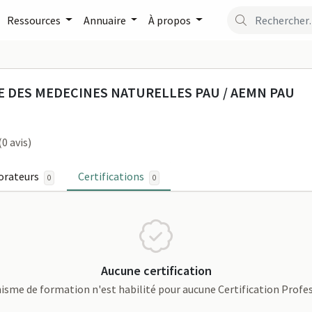
Ressources
Annuaire
À propos
UROPEENNE DES MEDECINE
 DES MEDECINES NATURELLES PAU / AEMN PAU
(0 avis)
orateurs
Certifications
0
0
Aucune certification
isme de formation n'est habilité pour aucune Certification Profe