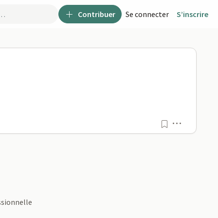
Contribuer
Se connecter
S’inscrire
S NATURELLES PAU / AEM
Menu
ssionnelle