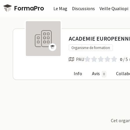
Passer au contenu principal
FormaPro
Le Mag
Discussions
Veille Qualiopi
ACADEMIE E
ACADEMIE EUROPEENNE
Organisme de formation
PAU
0
/ 5
Info
Avis
Collab
0
Profil
Cet organ