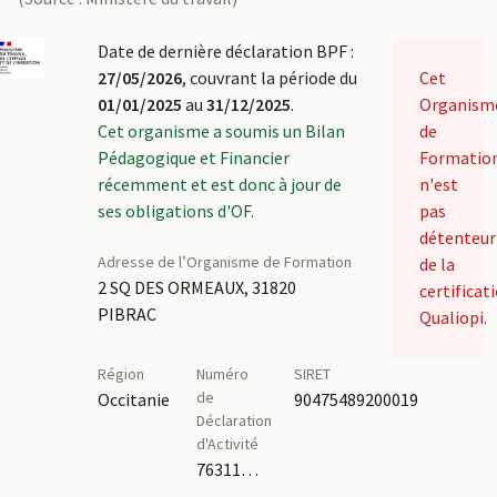
Date de dernière déclaration BPF :
27/05/2026
, couvrant la période du
Cet
01/01/2025
au
31/12/2025
.
Organism
Cet organisme a soumis un Bilan
de
Pédagogique et Financier
Formatio
récemment et est donc à jour de
n'est
ses obligations d'OF.
pas
détenteur
Adresse de l’Organisme de Formation
de la
2 SQ DES ORMEAUX, 31820
certificat
PIBRAC
Qualiopi.
Région
Numéro
SIRET
de
Occitanie
90475489200019
Déclaration
d'Activité
76311099831