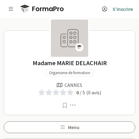
Passer au contenu principal
FormaPro
S’inscrire
Madame MARIE DELACHAIR 
Madame MARIE DELACHAIR
Organisme de formation
CANNES
0
/ 5
(0 avis)
Menu
Menu