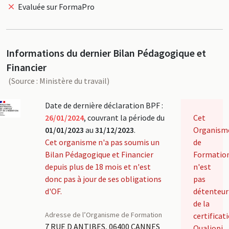
Evaluée sur FormaPro
Informations du dernier Bilan Pédagogique et
Financier
(Source : Ministère du travail)
Date de dernière déclaration BPF :
26/01/2024
, couvrant la période du
Cet
01/01/2023
au
31/12/2023
.
Organism
Cet organisme n'a pas soumis un
de
Bilan Pédagogique et Financier
Formatio
depuis plus de 18 mois et n'est
n'est
donc pas à jour de ses obligations
pas
d'OF.
détenteur
de la
Adresse de l’Organisme de Formation
certificat
7 RUE D ANTIBES, 06400 CANNES
Qualiopi.