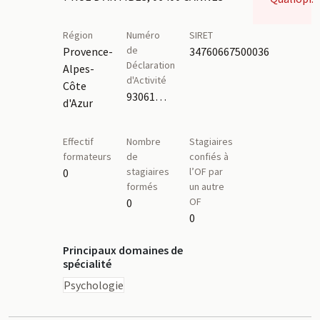
Région
Numéro
SIRET
de
Provence-
34760667500036
Déclaration
Alpes-
d'Activité
Côte
93061092306
d'Azur
Effectif
Nombre
Stagiaires
formateurs
de
confiés à
stagiaires
l’OF par
0
formés
un autre
OF
0
0
Principaux domaines de
spécialité
Psychologie