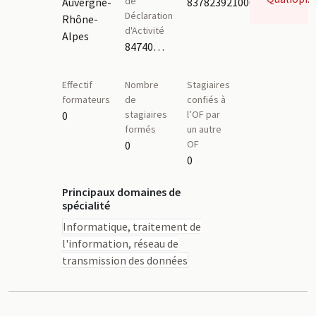
de
Auvergne-
83782392100023
Déclaration
Rhône-
d'Activité
Alpes
84740470674
Effectif
Nombre
Stagiaires
formateurs
de
confiés à
stagiaires
l’OF par
0
formés
un autre
OF
0
0
Principaux domaines de
spécialité
Informatique, traitement de
l'information, réseau de
transmission des données