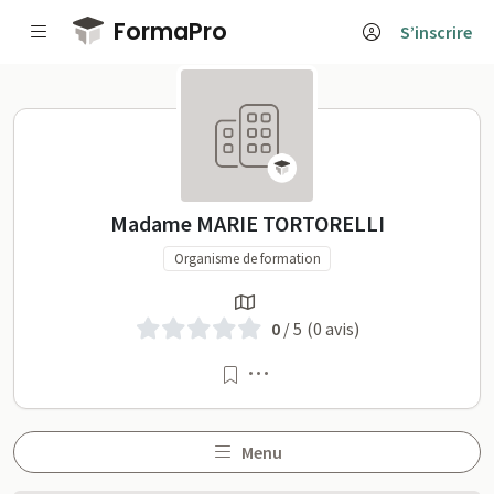
Passer au contenu principal
FormaPro
S’inscrire
Madame MARIE TORTORELLI 
Madame MARIE TORTORELLI
Organisme de formation
0
/ 5
(0 avis)
Menu
Menu