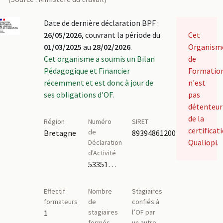
Date de dernière déclaration BPF :
26/05/2026
, couvrant la période du
Cet
01/03/2025
au
28/02/2026
.
Organism
Cet organisme a soumis un Bilan
de
Pédagogique et Financier
Formatio
récemment et est donc à jour de
n'est
ses obligations d'OF.
pas
détenteur
de la
Région
Numéro
SIRET
certificat
de
Bretagne
89394861200013
Qualiopi.
Déclaration
d'Activité
53351190635
Effectif
Nombre
Stagiaires
formateurs
de
confiés à
stagiaires
l’OF par
1
formés
un autre