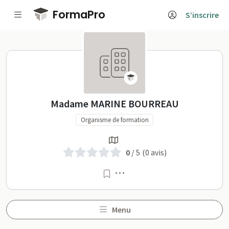
Passer au contenu principal
FormaPro
S’inscrire
Madame MARINE BOURREAU 
Madame MARINE BOURREAU
Organisme de formation
0
/ 5
(0 avis)
Menu
Menu