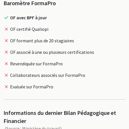
Profil
Baromètre FormaPro
OF avec BPF à jour
OF certifié Qualiopi
OF formant plus de 20 stagiaires
OF associé à une ou plusieurs certifications
Revendiquée sur FormaPro
Collaborateurs associés sur FormaPro
Evaluée sur FormaPro
Informations du dernier Bilan Pédagogique et
Financier
(Source : Ministère du travail)