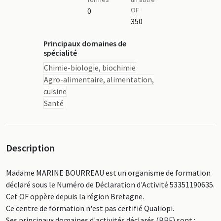
OF
0
350
Principaux domaines de
spécialité
Chimie-biologie, biochimie
Agro-alimentaire, alimentation,
cuisine
Santé
Description
Madame MARINE BOURREAU est un organisme de formation
déclaré sous le Numéro de Déclaration d'Activité 53351190635.
Cet OF oppère depuis la région Bretagne.
Ce centre de formation n'est pas certifié Qualiopi.
Ses principaux domaines d'activités déclarés (BPF) sont :