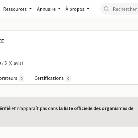
Ressources
Annuaire
À propos
ION DRAGEE sur FormaP
EE
0
/ 5
(0 avis)
orateurs
Certifications
0
0
érifié
et n’apparaît pas dans
la liste officielle des organismes de
.