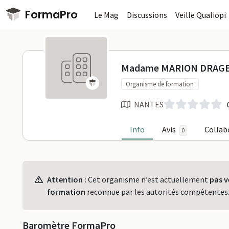
Passer au contenu principal
FormaPro
Le Mag
Discussions
Veille Qualiopi
Madame MAR
Madame MARION DRAG
Organisme de formation
NANTES
Info
Avis
Collab
0
Profil
Attention :
Cet organisme n’est actuellement
pas v
formation
reconnue par les autorités compétentes
Baromètre FormaPro