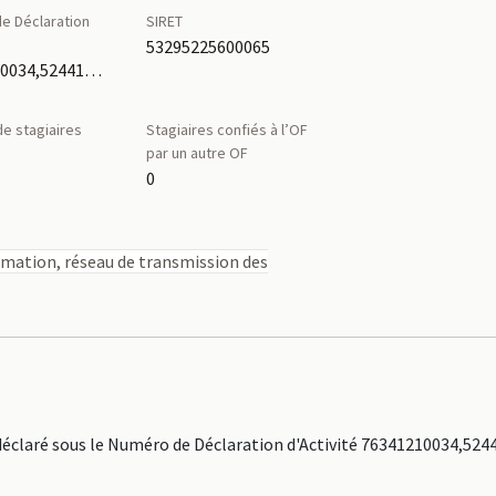
e Déclaration
SIRET
é
53295225600065
76341210034,52441080744
e stagiaires
Stagiaires confiés à l’OF
par un autre OF
0
rmation, réseau de transmission des
laré sous le Numéro de Déclaration d'Activité 76341210034,524