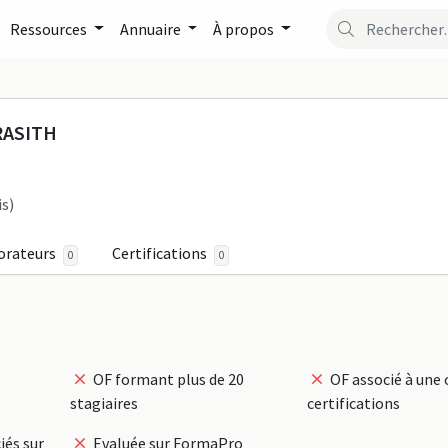
Ressources
Annuaire
À propos
ISSA SINPRASITH sur Fo
RASITH
is)
orateurs
Certifications
0
0
OF formant plus de 20
OF associé à une 
stagiaires
certifications
iés sur
Evaluée sur FormaPro