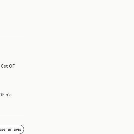
 Cet OF
OF n'a
sser un avis