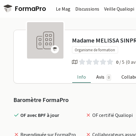
Passer au contenu principal
FormaPro
Le Mag
Discussions
Veille Qualiopi
Madame MEL
Madame MELISSA SINP
Organisme de formation
0
/ 5
(0 av
Info
Avis
Collab
0
Profil
Baromètre FormaPro
OF avec BPF à jour
OF certifié Qualiopi
Revendiquée sur FormaPro
Collaborateurs assoc