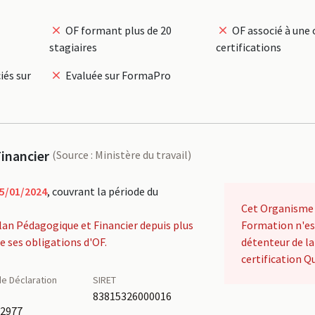
OF formant plus de 20
OF associé à une 
stagiaires
certifications
iés sur
Evaluée sur FormaPro
inancier
(Source : Ministère du travail)
5/01/2024
, couvrant la période du
Cet Organisme
lan Pédagogique et Financier depuis plus
Formation n'es
de ses obligations d'OF.
détenteur de la
certification Qu
e Déclaration
SIRET
é
83815326000016
62977