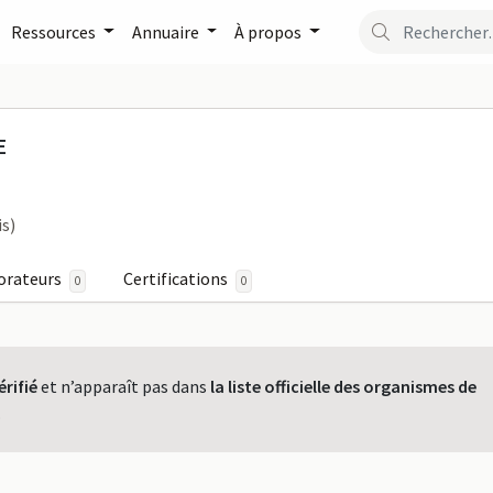
Ressources
Annuaire
À propos
ILA GUICHE sur FormaPr
E
is)
orateurs
Certifications
0
0
érifié
et n’apparaît pas dans
la liste officielle des organismes de
.