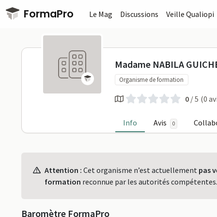
Passer au contenu principal
FormaPro
Le Mag
Discussions
Veille Qualiopi
Madame NAB
Madame NABILA GUICH
Organisme de formation
0
/ 5
(0 av
Info
Avis
Collab
0
Profil
Attention :
Cet organisme n’est actuellement
pas v
formation
reconnue par les autorités compétentes
Baromètre FormaPro