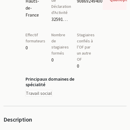
de
Hauts-
90869249400028
Déclaration
de-
d'Activité
France
32591203359
Effectif
Nombre
Stagiaires
formateurs
de
confiés à
stagiaires
l’OF par
0
formés
un autre
OF
0
0
Principaux domaines de
spécialité
Travail social
Description