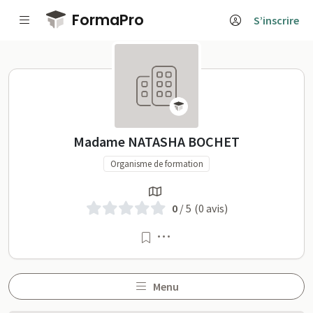
Passer au contenu principal
FormaPro
S’inscrire
Madame NATASHA BOCHET s
Madame NATASHA BOCHET
Organisme de formation
0
/ 5
(0 avis)
Menu
Menu