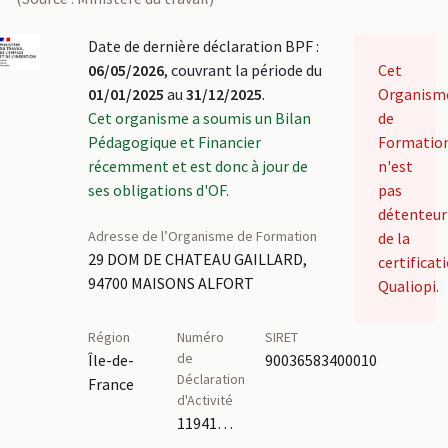
Date de dernière déclaration BPF :
06/05/2026
, couvrant la période du
Cet
01/01/2025
au
31/12/2025
.
Organism
Cet organisme a soumis un Bilan
de
Pédagogique et Financier
Formatio
récemment et est donc à jour de
n'est
ses obligations d'OF.
pas
détenteur
Adresse de l’Organisme de Formation
de la
29 DOM DE CHATEAU GAILLARD,
certificat
94700 MAISONS ALFORT
Qualiopi.
Région
Numéro
SIRET
de
Île-de-
90036583400010
Déclaration
France
d'Activité
11941215594