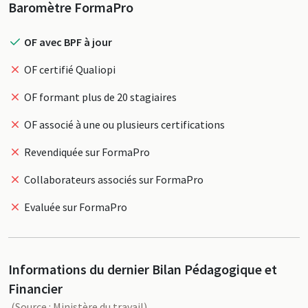
Profil
Baromètre FormaPro
OF avec BPF à jour
OF certifié Qualiopi
OF formant plus de 20 stagiaires
OF associé à une ou plusieurs certifications
Revendiquée sur FormaPro
Collaborateurs associés sur FormaPro
Evaluée sur FormaPro
Informations du dernier Bilan Pédagogique et
Financier
(Source : Ministère du travail)