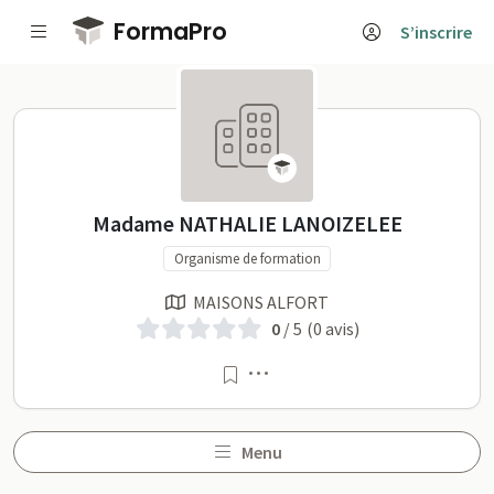
Passer au contenu principal
FormaPro
S’inscrire
Madame NATHALIE LANOIZELE
Madame NATHALIE LANOIZELEE
Organisme de formation
MAISONS ALFORT
0
/ 5
(0 avis)
Menu
Menu