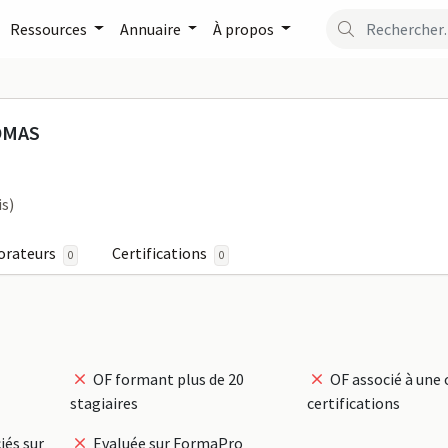
Ressources
Annuaire
À propos
LWENN THOMAS sur Form
OMAS
is)
orateurs
Certifications
0
0
OF formant plus de 20
OF associé à une 
stagiaires
certifications
iés sur
Evaluée sur FormaPro