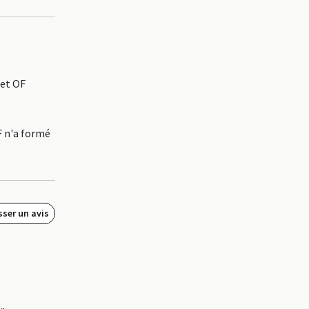
et OF
F n'a formé
sser un avis