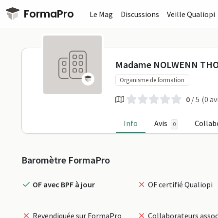
Passer au contenu principal
FormaPro
Le Mag
Discussions
Veille Qualiopi
Madame NO
Madame NOLWENN TH
Organisme de formation
0
/ 5
(0 av
Info
Avis
Collab
0
Profil
Baromètre FormaPro
OF avec BPF à jour
OF certifié Qualiopi
Revendiquée sur FormaPro
Collaborateurs assoc