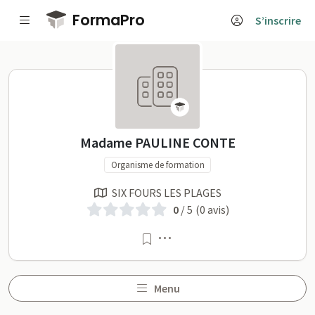
Passer au contenu principal
FormaPro
S’inscrire
Madame PAULINE CONTE su
Madame PAULINE CONTE
Organisme de formation
SIX FOURS LES PLAGES
0
/ 5
(0 avis)
Menu
Menu