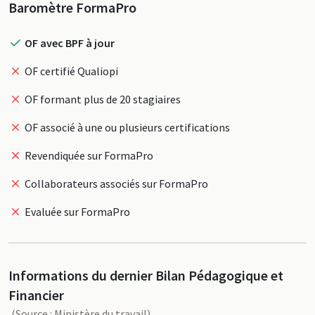
Profil
Baromètre FormaPro
OF avec BPF à jour
OF certifié Qualiopi
OF formant plus de 20 stagiaires
OF associé à une ou plusieurs certifications
Revendiquée sur FormaPro
Collaborateurs associés sur FormaPro
Evaluée sur FormaPro
Informations du dernier Bilan Pédagogique et
Financier
(Source : Ministère du travail)