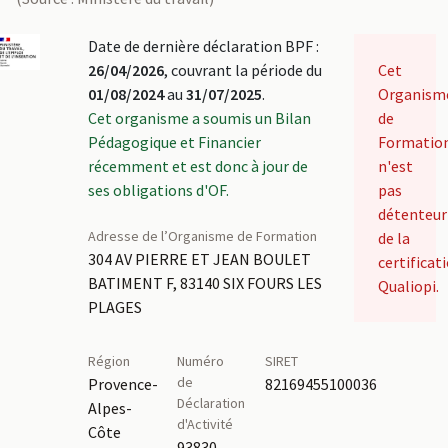
Date de dernière déclaration BPF :
26/04/2026
, couvrant la période du
Cet
01/08/2024
au
31/07/2025
.
Organism
Cet organisme a soumis un Bilan
de
Pédagogique et Financier
Formatio
récemment et est donc à jour de
n'est
ses obligations d'OF.
pas
détenteur
Adresse de l’Organisme de Formation
de la
304 AV PIERRE ET JEAN BOULET
certificat
BATIMENT F, 83140 SIX FOURS LES
Qualiopi.
PLAGES
Région
Numéro
SIRET
de
Provence-
82169455100036
Déclaration
Alpes-
d'Activité
Côte
93830758583