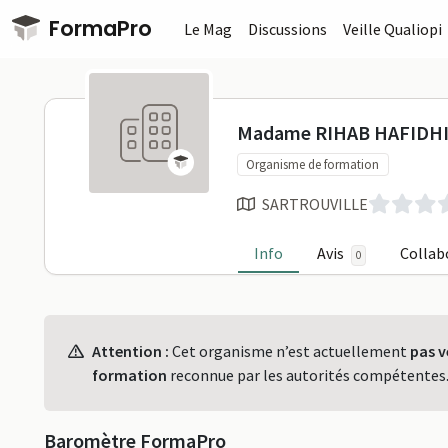
Passer au contenu principal
FormaPro
Le Mag
Discussions
Veille Qualiopi
Madame RIH
Madame RIHAB HAFIDH
Organisme de formation
SARTROUVILLE
Info
Avis
Collab
0
Profil
Attention :
Cet organisme n’est actuellement
pas v
formation
reconnue par les autorités compétentes
Baromètre FormaPro