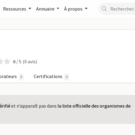
Ressources
Annuaire
À propos
AB HAFIDHI sur FormaPro
I
0
/ 5
(0 avis)
orateurs
Certifications
0
0
érifié
et n’apparaît pas dans
la liste officielle des organismes de
.