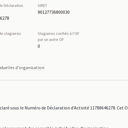
e Déclaration
SIRET
é
90127736800030
46278
e stagiaires
Stagiaires confiés à l’OF
par un autre OF
0
duelles d'organisation
aré sous le Numéro de Déclaration d'Activité 11788646278. Cet 