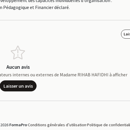
éveloppement des capacités individuelles d'organisation .
an Pédagogique et Financier déclaré.
Lai
Aucun avis
borateurs internes ou externes de Madame RIHAB HAFIDHI à afficher
Laisser un avis
 2026
FormaPro
·
Conditions générales d’utilisation
·
Politique de confidential