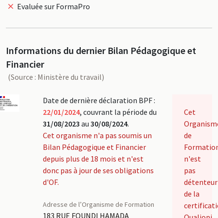
Evaluée sur FormaPro
Informations du dernier Bilan Pédagogique et
Financier
(Source : Ministère du travail)
Date de dernière déclaration BPF :
22/01/2024
, couvrant la période du
Cet
31/08/2023
au
30/08/2024
.
Organism
Cet organisme n'a pas soumis un
de
Bilan Pédagogique et Financier
Formatio
depuis plus de 18 mois et n'est
n'est
donc pas à jour de ses obligations
pas
d'OF.
détenteur
de la
Adresse de l’Organisme de Formation
certificat
183 RUE FOUNDI HAMADA
Qualiopi.