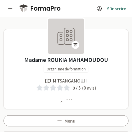
Passer au contenu principal
FormaPro
S’inscrire
Madame ROUKIA MAHAMOUDO
Madame ROUKIA MAHAMOUDOU
Organisme de formation
M TSANGAMOUJI
0
/ 5
(0 avis)
Menu
Menu