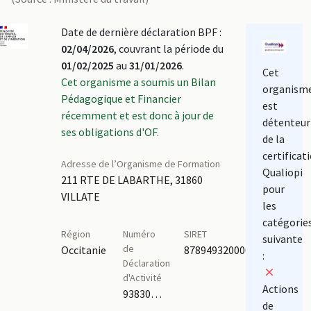
Date de dernière déclaration BPF :
02/04/2026
, couvrant la période du
01/02/2025
au
31/01/2026
.
Cet
Cet organisme a soumis un Bilan
organism
Pédagogique et Financier
est
récemment et est donc à jour de
détenteur
ses obligations d'OF.
de la
certificat
Adresse de l’Organisme de Formation
Qualiopi
211 RTE DE LABARTHE, 31860
pour
VILLATE
les
catégorie
Région
Numéro
SIRET
suivante
de
Occitanie
87894932000039
:
Déclaration
d'Activité
Actions
93830723583,76311270531
de