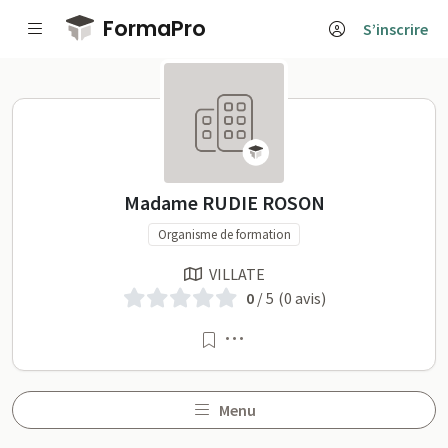
Passer au contenu principal
FormaPro
S’inscrire
Madame RUDIE ROSON sur
Madame RUDIE ROSON
Organisme de formation
VILLATE
0
/ 5
(0 avis)
Menu
Menu