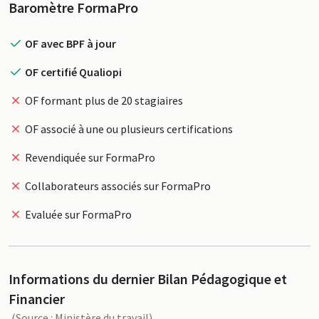
Profil
Baromètre FormaPro
OF avec BPF à jour
OF certifié Qualiopi
OF formant plus de 20 stagiaires
OF associé à une ou plusieurs certifications
Revendiquée sur FormaPro
Collaborateurs associés sur FormaPro
Evaluée sur FormaPro
Informations du dernier Bilan Pédagogique et
Financier
(Source : Ministère du travail)