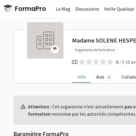
Passer au contenu principal
FormaPro
Le Mag
Discussions
Veille Qualiopi
Madame SOL
Madame SOLENE HESP
Organisme de formation
0
/ 5
(0 av
Info
Avis
Collab
0
Profil
Attention :
Cet organisme n’est actuellement
pas v
formation
reconnue par les autorités compétentes
Baromètre FormaPro