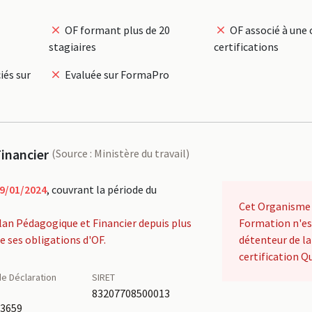
OF formant plus de 20
OF associé à une 
stagiaires
certifications
iés sur
Evaluée sur FormaPro
inancier
(Source : Ministère du travail)
9/01/2024
, couvrant la période du
Cet Organisme
lan Pédagogique et Financier depuis plus
Formation n'es
de ses obligations d'OF.
détenteur de la
certification Qu
e Déclaration
SIRET
é
83207708500013
03659