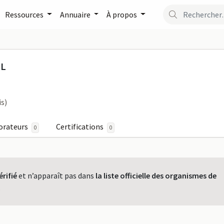
Ressources
Annuaire
À propos
ENE HESPEL sur FormaPr
EL
is)
orateurs
Certifications
0
0
érifié
et n’apparaît pas dans
la liste officielle des organismes de
.