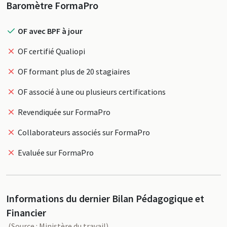
Profil
Baromètre FormaPro
OF avec BPF à jour
OF certifié Qualiopi
OF formant plus de 20 stagiaires
OF associé à une ou plusieurs certifications
Revendiquée sur FormaPro
Collaborateurs associés sur FormaPro
Evaluée sur FormaPro
Informations du dernier Bilan Pédagogique et
Financier
(Source : Ministère du travail)