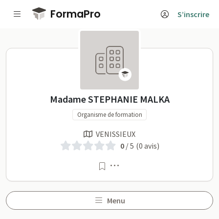
Passer au contenu principal
FormaPro
S’inscrire
Madame STEPHANIE MALKA 
Madame STEPHANIE MALKA
Organisme de formation
VENISSIEUX
0
/ 5
(0 avis)
Menu
Menu