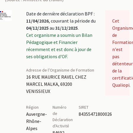
Date de dernière déclaration BPF :
11/04/2026
, couvrant la période du
Cet
04/12/2025
au
31/12/2025
.
Organism
Cet organisme a soumis un Bilan
de
Pédagogique et Financier
Formatio
récemment et est donc à jour de
n'est
ses obligations d'OF.
pas
détenteur
Adresse de l’Organisme de Formation
de la
16 RUE MAURICE RAVEL CHEZ
certificat
MARCEL MALKA, 69200
Qualiopi.
VENISSIEUX
Région
Numéro
SIRET
de
Auvergne-
84355471800026
Déclaration
Rhône-
d'Activité
Alpes
84692185169