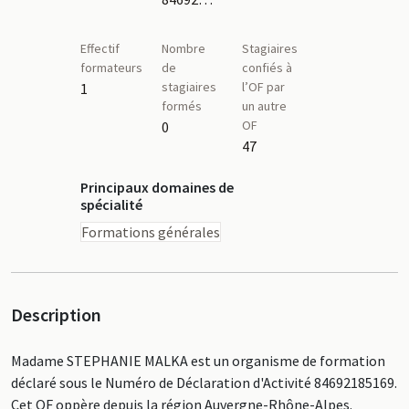
Effectif
Nombre
Stagiaires
formateurs
de
confiés à
stagiaires
l’OF par
1
formés
un autre
OF
0
47
Principaux domaines de
spécialité
Formations générales
Description
Madame STEPHANIE MALKA est un organisme de formation
déclaré sous le Numéro de Déclaration d'Activité 84692185169.
Cet OF oppère depuis la région Auvergne-Rhône-Alpes.