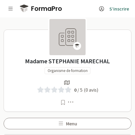
Passer au contenu principal
FormaPro
S’inscrire
Madame STEPHANIE MARECHA
Madame STEPHANIE MARECHAL
Organisme de formation
0
/ 5
(0 avis)
Menu
Menu