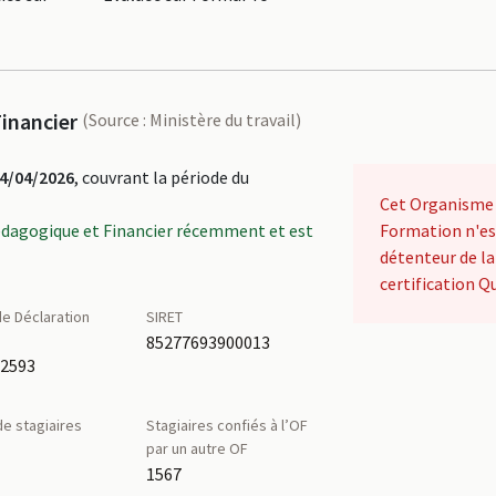
inancier
(Source : Ministère du travail)
4/04/2026
, couvrant la période du
Cet Organisme
édagogique et Financier récemment et est
Formation n'es
détenteur de la
certification Qu
e Déclaration
SIRET
é
85277693900013
52593
e stagiaires
Stagiaires confiés à l’OF
par un autre OF
1567