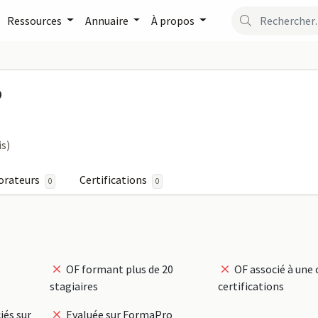
Ressources
Annuaire
À propos
VIE DUPARD sur FormaPr
D
is)
orateurs
Certifications
0
0
OF formant plus de 20
OF associé à une 
stagiaires
certifications
iés sur
Evaluée sur FormaPro