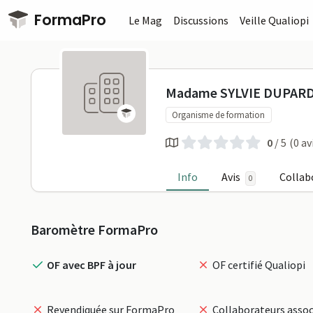
Passer au contenu principal
FormaPro
Le Mag
Discussions
Veille Qualiopi
Madame SYL
Madame SYLVIE DUPAR
Organisme de formation
0
/ 5
(0 av
Info
Avis
Collab
0
Profil
Baromètre FormaPro
OF avec BPF à jour
OF certifié Qualiopi
Revendiquée sur FormaPro
Collaborateurs assoc