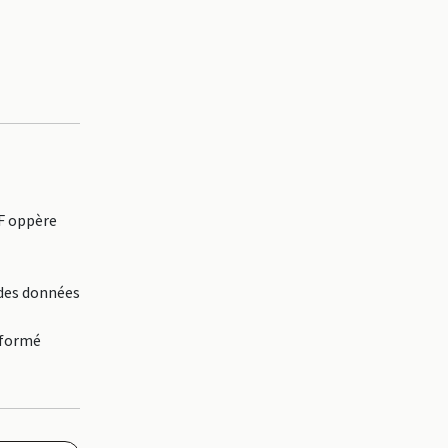
F oppère
 des données
 formé