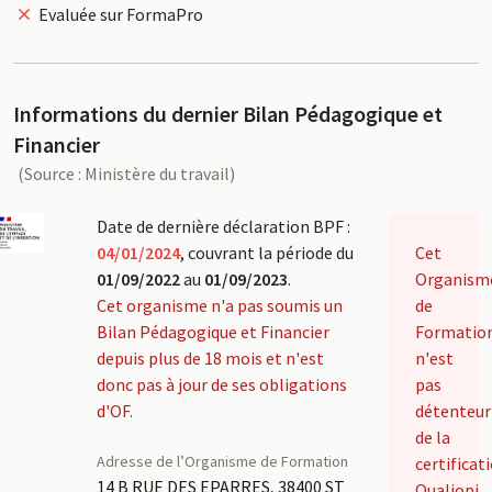
Evaluée sur FormaPro
Informations du dernier Bilan Pédagogique et
Financier
(Source : Ministère du travail)
Date de dernière déclaration BPF :
04/01/2024
, couvrant la période du
Cet
01/09/2022
au
01/09/2023
.
Organism
Cet organisme n'a pas soumis un
de
Bilan Pédagogique et Financier
Formatio
depuis plus de 18 mois et n'est
n'est
donc pas à jour de ses obligations
pas
d'OF.
détenteur
de la
Adresse de l’Organisme de Formation
certificat
14 B RUE DES EPARRES, 38400 ST
Qualiopi.