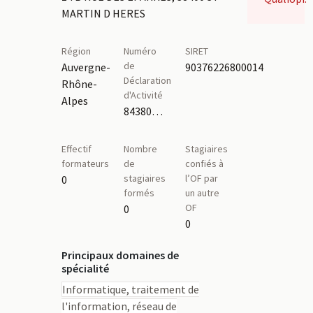
MARTIN D HERES
Région
Numéro
SIRET
de
Auvergne-
90376226800014
Déclaration
Rhône-
d'Activité
Alpes
84380901338
Effectif
Nombre
Stagiaires
formateurs
de
confiés à
stagiaires
l’OF par
0
formés
un autre
OF
0
0
Principaux domaines de
spécialité
Informatique, traitement de
l'information, réseau de