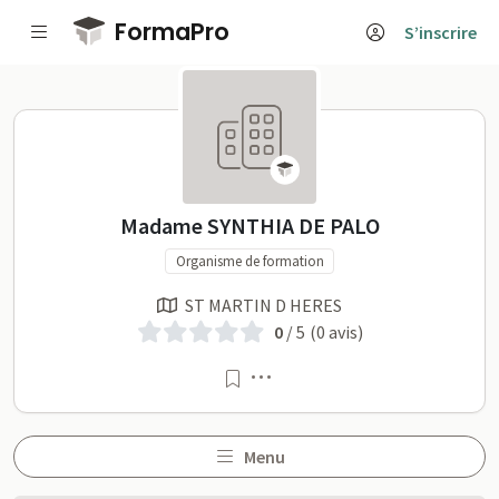
Passer au contenu principal
FormaPro
S’inscrire
Madame SYNTHIA DE PALO 
Madame SYNTHIA DE PALO
Organisme de formation
ST MARTIN D HERES
0
/ 5
(0 avis)
Menu
Menu