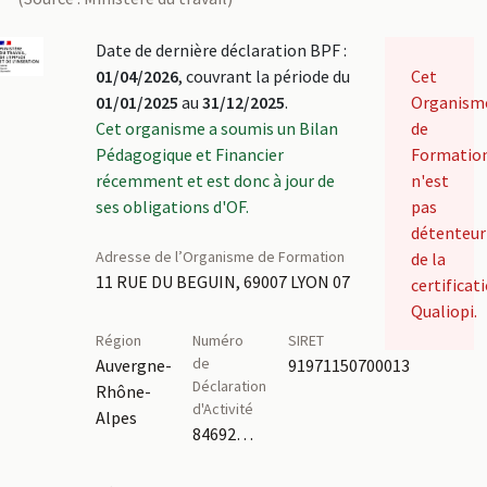
Date de dernière déclaration BPF :
01/04/2026
, couvrant la période du
Cet
01/01/2025
au
31/12/2025
.
Organism
Cet organisme a soumis un Bilan
de
Pédagogique et Financier
Formatio
récemment et est donc à jour de
n'est
ses obligations d'OF.
pas
détenteur
Adresse de l’Organisme de Formation
de la
11 RUE DU BEGUIN, 69007 LYON 07
certificat
Qualiopi.
Région
Numéro
SIRET
de
Auvergne-
91971150700013
Déclaration
Rhône-
d'Activité
Alpes
84692184469