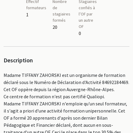
Effectif
Nombre
Stagiaires
formateurs
de
confiés à
stagiaires
l’OF par
1
formés
un autre
OF
20
0
Description
Madame TIFFANY ZAHORSKI est un organisme de formation
déclaré sous le Numéro de Déclaration d'Activité 84692184469.
Cet OF oppère depuis la région Auvergne-Rhône-Alpes.
Ce centre de formation n'est pas certifié Qualiopi.
Madame TIFFANY ZAHORSKI n'emploie qu'un seul formateur,
il s'agit a priori d'une activité formation unipersonnelle. Cet
OF a formé 20 apprenants d'après son dernier Bilan
Pédagogique et Financier déclaré, dont aucun en sous-
traitance d'un autre OF. Ceci le place dans le top 30.5% des