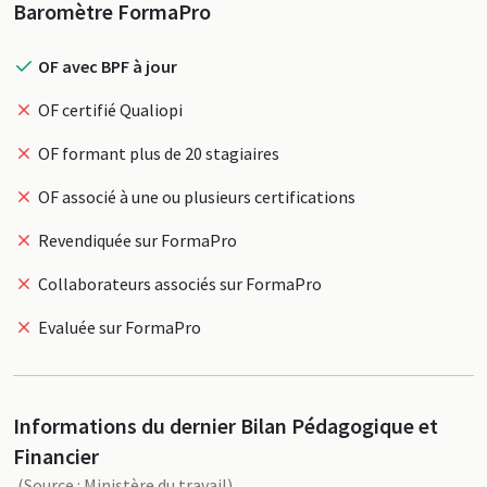
Profil
Baromètre FormaPro
OF avec BPF à jour
OF certifié Qualiopi
OF formant plus de 20 stagiaires
OF associé à une ou plusieurs certifications
Revendiquée sur FormaPro
Collaborateurs associés sur FormaPro
Evaluée sur FormaPro
Informations du dernier Bilan Pédagogique et
Financier
(Source : Ministère du travail)