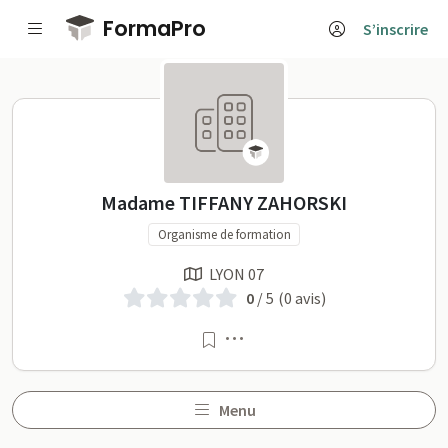
Passer au contenu principal
FormaPro
S’inscrire
Madame TIFFANY ZAHORSKI 
Madame TIFFANY ZAHORSKI
Organisme de formation
LYON 07
0
/ 5
(0 avis)
Menu
Menu