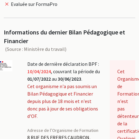
Evaluée sur FormaPro
Informations du dernier Bilan Pédagogique et
Financier
(Source : Ministère du travail)
Date de dernière déclaration BPF :
10/04/2024
, couvrant la période du
Cet
01/07/2022
au
30/06/2023
.
Organism
Cet organisme n'a pas soumis un
de
Bilan Pédagogique et Financier
Formatio
depuis plus de 18 mois et n'est
n'est
donc pas à jour de ses obligations
pas
d'OF.
détenteur
de la
Adresse de l’Organisme de Formation
certificat
8 RUE DES FRERES CAUDRON,
Qualiopi.