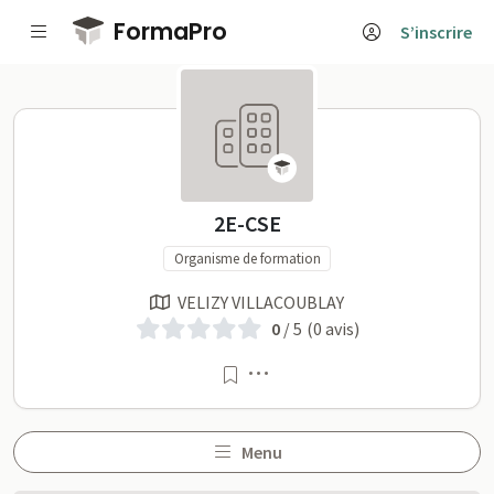
Passer au contenu principal
FormaPro
S’inscrire
2E-CSE sur FormaPro
2E-CSE
Organisme de formation
VELIZY VILLACOUBLAY
0
/ 5
(0 avis)
Menu
Menu