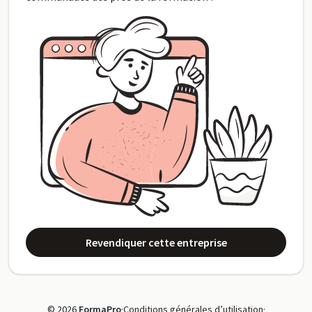
Revendiquer cette entreprise
© 2026
FormaPro
·
Conditions générales d’utilisation
·