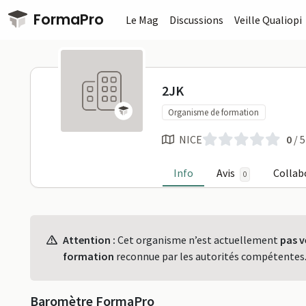
Passer au contenu principal
FormaPro
Le Mag
Discussions
Veille Qualiopi
2JK sur For
2JK
Organisme de formation
NICE
0
/ 5
Info
Avis
Collab
0
Profil
Attention :
Cet organisme n’est actuellement
pas v
formation
reconnue par les autorités compétentes
Baromètre FormaPro