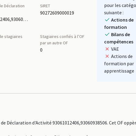
pour les catégo
e Déclaration
SIRET
é
suivante :
90272609000019
93061012406,93060938506
Actions de
formation
Bilans de
e stagiaires
Stagiaires confiés à l’OF
compétences
par un autre OF
VAE
0
Actions de
formation par
apprentissage
de Déclaration d'Activité 93061012406,93060938506. Cet OF oppèr