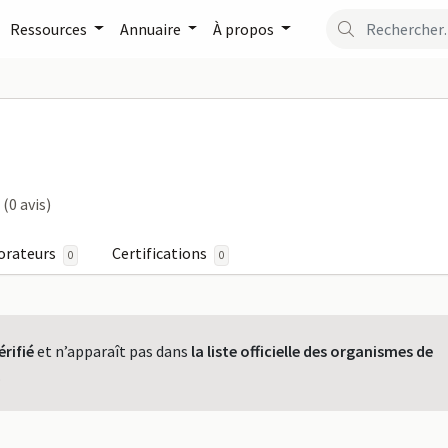
Ressources
Annuaire
À propos
maPro
(0 avis)
orateurs
Certifications
0
0
érifié
et n’apparaît pas dans
la liste officielle des organismes de
.