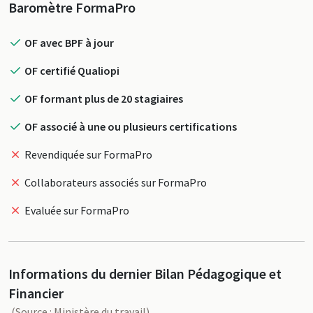
Profil
Baromètre FormaPro
OF avec BPF à jour
OF certifié Qualiopi
OF formant plus de 20 stagiaires
OF associé à une ou plusieurs certifications
Revendiquée sur FormaPro
Collaborateurs associés sur FormaPro
Evaluée sur FormaPro
Informations du dernier Bilan Pédagogique et
Financier
(Source : Ministère du travail)