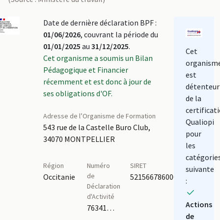
Date de dernière déclaration BPF :
01/06/2026
, couvrant la période du
01/01/2025
au
31/12/2025
.
Cet
Cet organisme a soumis un Bilan
organism
Pédagogique et Financier
est
récemment et est donc à jour de
détenteur
ses obligations d'OF.
de la
certificat
Adresse de l’Organisme de Formation
Qualiopi
543 rue de la Castelle Buro Club,
pour
34070 MONTPELLIER
les
catégorie
Région
Numéro
SIRET
suivante
de
Occitanie
52156678600039
:
Déclaration
d'Activité
Actions
76341053634
de