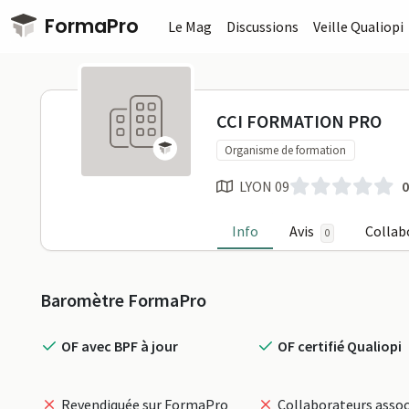
Passer au contenu principal
FormaPro
Le Mag
Discussions
Veille Qualiopi
CCI FORMAT
CCI FORMATION PRO
Organisme de formation
LYON 09
0
Info
Avis
Collab
0
Profil
Baromètre FormaPro
OF avec BPF à jour
OF certifié Qualiopi
Revendiquée sur FormaPro
Collaborateurs assoc