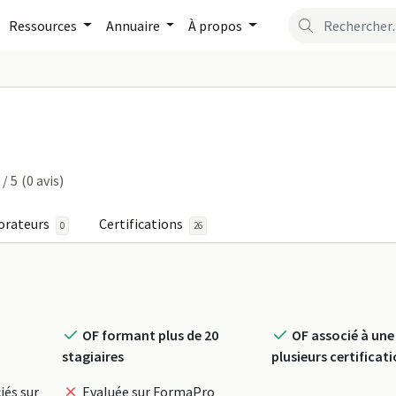
Ressources
Annuaire
À propos
ION PRO sur FormaPro
/ 5
(0 avis)
orateurs
Certifications
0
26
OF formant plus de 20
OF associé à une
stagiaires
plusieurs certificat
iés sur
Evaluée sur FormaPro