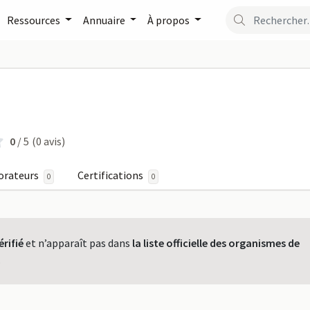
Ressources
Annuaire
À propos
 FORMATION sur FormaPro
N
0
/ 5
(0 avis)
orateurs
Certifications
0
0
érifié
et n’apparaît pas dans
la liste officielle des organismes de
.