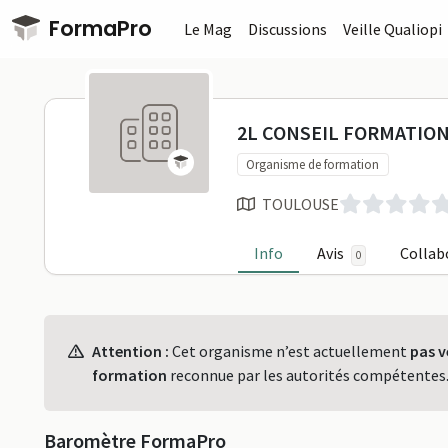
Passer au contenu principal
FormaPro
Le Mag
Discussions
Veille Qualiopi
2L CONSEIL
2L CONSEIL FORMATIO
Organisme de formation
TOULOUSE
Info
Avis
Collab
0
Profil
Attention :
Cet organisme n’est actuellement
pas v
formation
reconnue par les autorités compétentes
Baromètre FormaPro