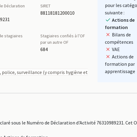
pour les catégo
e Déclaration
SIRET
é
suivante :
88118181200010
89231
Actions de
formation
Bilans de
e stagiaires
Stagiaires confiés à l’OF
compétences
par un autre OF
684
VAE
Actions de
formation par
apprentissage
 police, surveillance (y compris hygiène et
aré sous le Numéro de Déclaration d'Activité 76310989231. Cet 