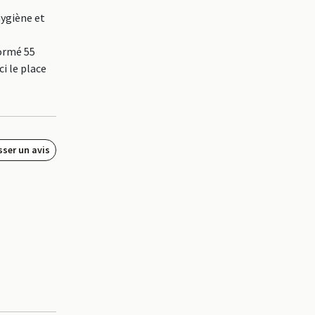
hygiène et
formé 55
i le place
sser un avis