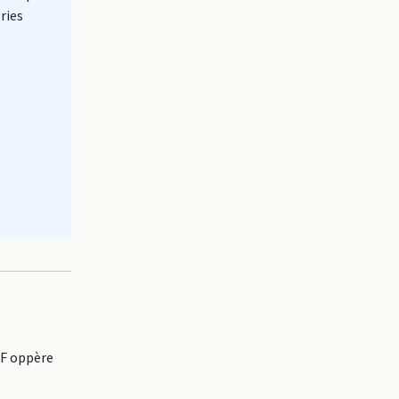
ries
OF oppère