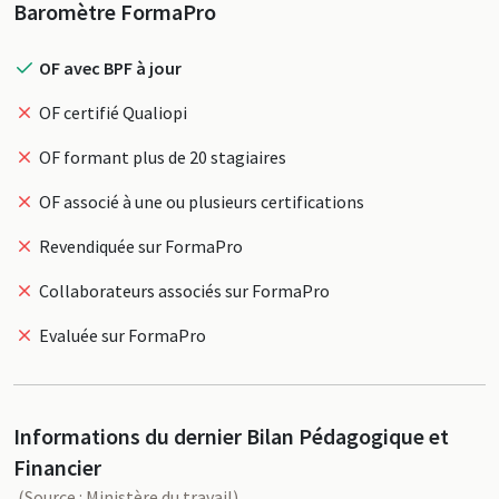
Profil
Baromètre FormaPro
OF avec BPF à jour
OF certifié Qualiopi
OF formant plus de 20 stagiaires
OF associé à une ou plusieurs certifications
Revendiquée sur FormaPro
Collaborateurs associés sur FormaPro
Evaluée sur FormaPro
Informations du dernier Bilan Pédagogique et
Financier
(Source : Ministère du travail)