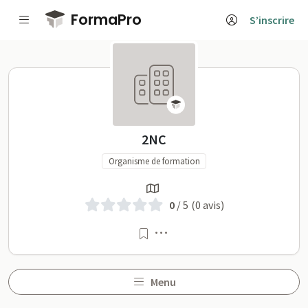
Passer au contenu principal
FormaPro
S’inscrire
2NC sur FormaPro
2NC
Organisme de formation
0
/ 5
(0 avis)
Menu
Menu