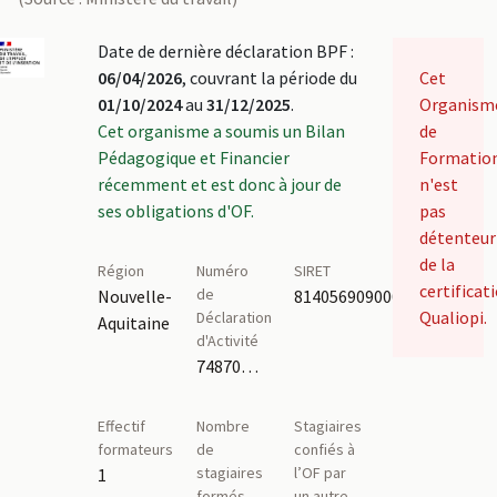
Date de dernière déclaration BPF :
06/04/2026
, couvrant la période du
Cet
01/10/2024
au
31/12/2025
.
Organism
Cet organisme a soumis un Bilan
de
Pédagogique et Financier
Formatio
récemment et est donc à jour de
n'est
ses obligations d'OF.
pas
détenteur
de la
Région
Numéro
SIRET
certificat
de
Nouvelle-
81405690900025
Qualiopi.
Déclaration
Aquitaine
d'Activité
74870150487
Effectif
Nombre
Stagiaires
formateurs
de
confiés à
stagiaires
l’OF par
1
formés
un autre