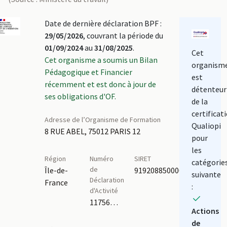
Date de dernière déclaration BPF :
29/05/2026
, couvrant la période du
01/09/2024
au
31/08/2025
.
Cet
Cet organisme a soumis un Bilan
organism
Pédagogique et Financier
est
récemment et est donc à jour de
détenteur
ses obligations d'OF.
de la
certificat
Adresse de l’Organisme de Formation
Qualiopi
8 RUE ABEL, 75012 PARIS 12
pour
les
Région
Numéro
SIRET
catégorie
de
Île-de-
91920885000017
suivante
Déclaration
France
:
d'Activité
11756584275
Actions
de