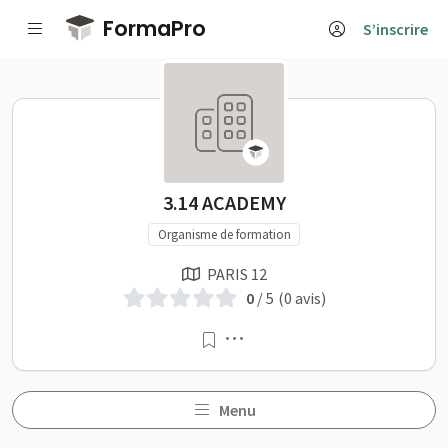
Passer au contenu principal
FormaPro
S’inscrire
3.14 ACADEMY sur FormaP
3.14 ACADEMY
Organisme de formation
PARIS 12
0
/ 5
(0 avis)
Menu
Menu