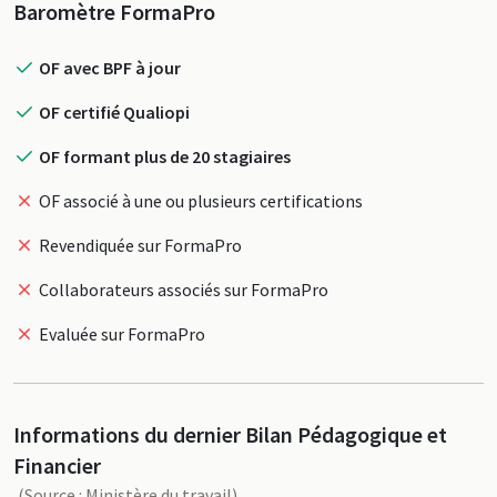
Profil
Baromètre FormaPro
OF avec BPF à jour
OF certifié Qualiopi
OF formant plus de 20 stagiaires
OF associé à une ou plusieurs certifications
Revendiquée sur FormaPro
Collaborateurs associés sur FormaPro
Evaluée sur FormaPro
Informations du dernier Bilan Pédagogique et
Financier
(Source : Ministère du travail)