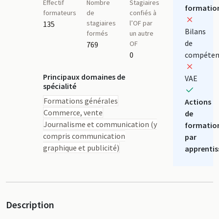
Effectif
Nombre
Stagiaires
formatio
formateurs
de
confiés à
stagiaires
l’OF par
135
Bilans
formés
un autre
de
OF
769
0
compéten
Principaux domaines de
VAE
spécialité
Formations générales
Actions
Commerce, vente
de
Journalisme et communication (y
formatio
compris communication
par
graphique et publicité)
apprentis
Description